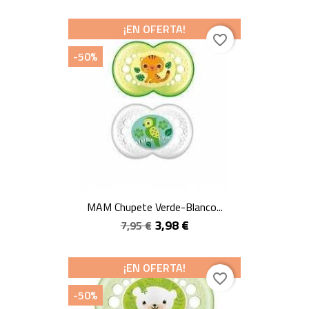
¡EN OFERTA!
favorite_border
-50%
MAM Chupete Verde-Blanco...
3,98 €
7,95 €
¡EN OFERTA!
favorite_border
-50%