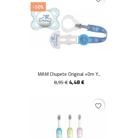
-50%
MAM Chupete Original +0m Y...
4,48 €
8,95 €
favorite_border