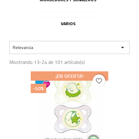
VARIOS

Relevancia
Mostrando 13-24 de 101 artículo(s)
¡EN OFERTA!
favorite_border
-50%