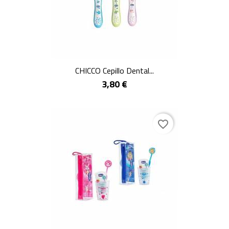
CHICCO Cepillo Dental...
3,80 €
favorite_border