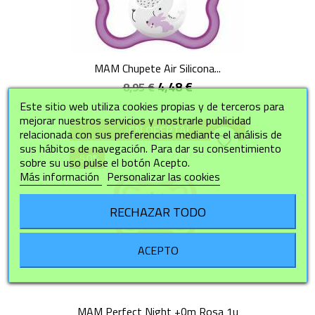
MAM Chupete Air Silicona...
4,48 €
8,95 €
Este sitio web utiliza cookies propias y de terceros para
mejorar nuestros servicios y mostrarle publicidad
¡EN OFERTA!
relacionada con sus preferencias mediante el análisis de
favorite_border
sus hábitos de navegación. Para dar su consentimiento
-50%
sobre su uso pulse el botón Acepto.
Más información
Personalizar las cookies
RECHAZAR TODO
ACEPTO
MAM Perfect Night +0m Rosa 1u