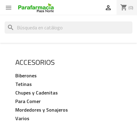
shopping_cart


(0)
search
ACCESORIOS
Biberones
Tetinas
Chupes y Cadenitas
Para Comer
Mordedores y Sonajeros
Varios