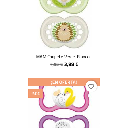
MAM Chupete Verde-Blanco...
3,98 €
7,95 €
¡EN OFERTA!
favorite_border
-50%