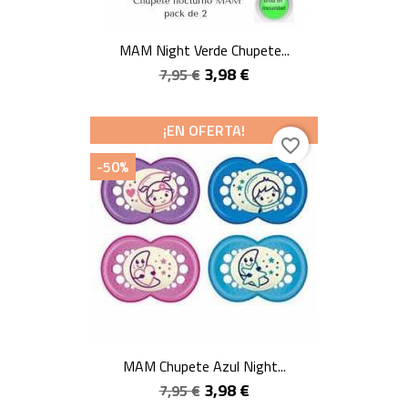
MAM Night Verde Chupete...
3,98 €
7,95 €
¡EN OFERTA!
favorite_border
-50%
MAM Chupete Azul Night...
3,98 €
7,95 €