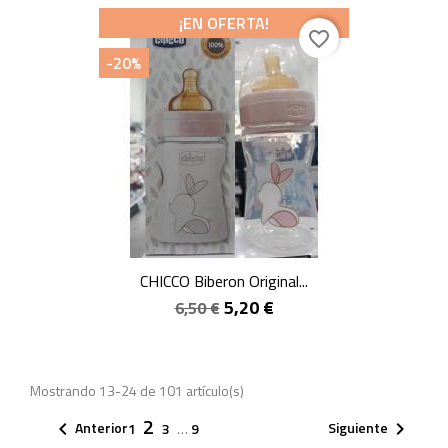
¡EN OFERTA!
favorite_border
-20%
CHICCO Biberon Original...
5,20 €
6,50 €
Mostrando 13-24 de 101 artículo(s)
2
Anterior
Siguiente


1
3
…
9