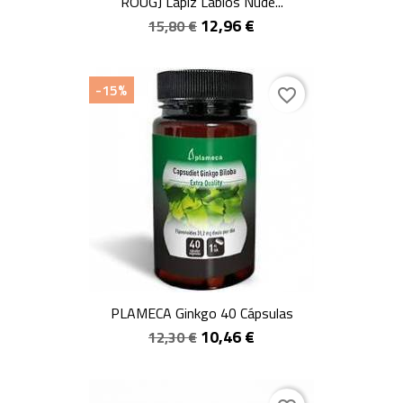
ROUGJ Lápiz Labios Nude...
12,96 €
15,80 €
-15%
favorite_border
PLAMECA Ginkgo 40 Cápsulas
10,46 €
12,30 €