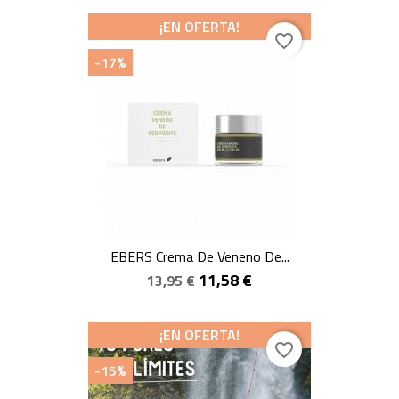
¡EN OFERTA!
favorite_border
-17%
EBERS Crema De Veneno De...
11,58 €
13,95 €
¡EN OFERTA!
favorite_border
-15%