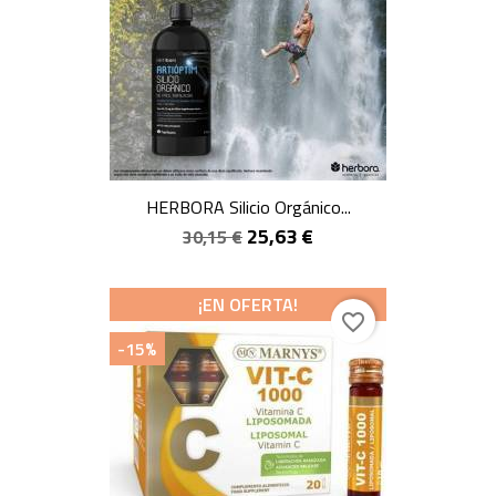
HERBORA Silicio Orgánico...
25,63 €
30,15 €
¡EN OFERTA!
favorite_border
-15%