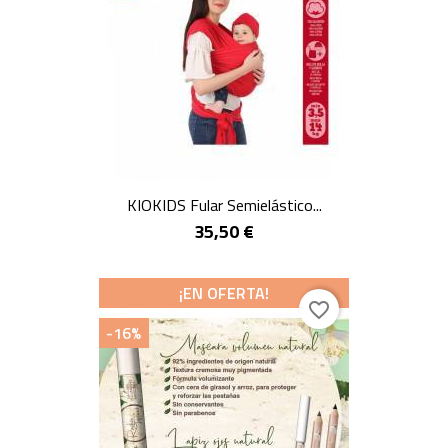
KIOKIDS Fular Semielástico...
35,50 €
¡EN OFERTA!
favorite_border
-16%