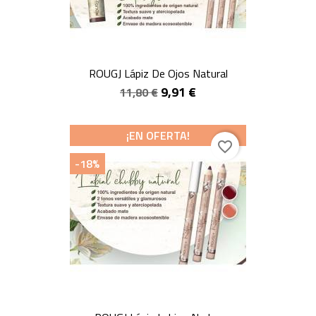
ROUGJ Lápiz De Ojos Natural
9,91 €
11,80 €
¡EN OFERTA!
favorite_border
-18%