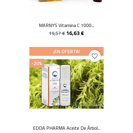
MARNYS Vitamina C 1000...
16,63 €
19,57 €
¡EN OFERTA!
favorite_border
-20%
EDDA PHARMA Aceite De Árbol...