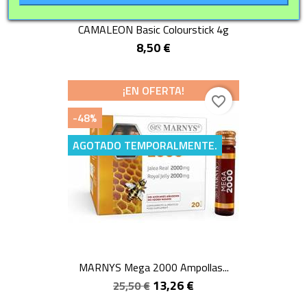
CAMALEON Basic Colourstick 4g
8,50 €
¡EN OFERTA!
favorite_border
-48%
AGOTADO TEMPORALMENTE.
MARNYS Mega 2000 Ampollas...
13,26 €
25,50 €