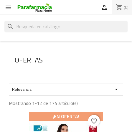
shopping_cart


(0)
search
OFERTAS

Relevancia
Mostrando 1-12 de 174 artículo(s)
¡EN OFERTA!
favorite_border