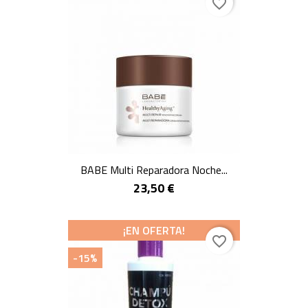
favorite_border
BABE Multi Reparadora Noche...
23,50 €
¡EN OFERTA!
favorite_border
-15%