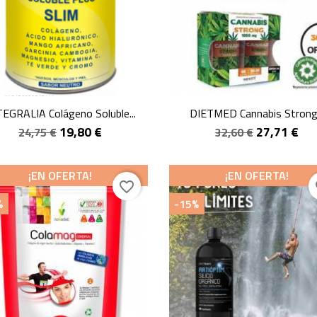
Vista rápida
Vista rápida


TEGRALIA Colágeno Soluble...
DIETMED Cannabis Strong.
19,80 €
27,71 €
24,75 €
32,60 €
¡EN OFERTA!
¡EN OFERTA!
favorite_border
fa
%
-15%