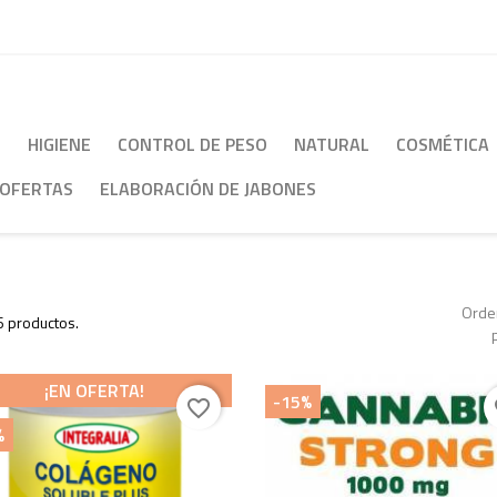
S
HIGIENE
CONTROL DE PESO
NATURAL
COSMÉTICA
OFERTAS
ELABORACIÓN DE JABONES
Orde
 productos.
¡EN OFERTA!
-15%
favorite_border
fa
%