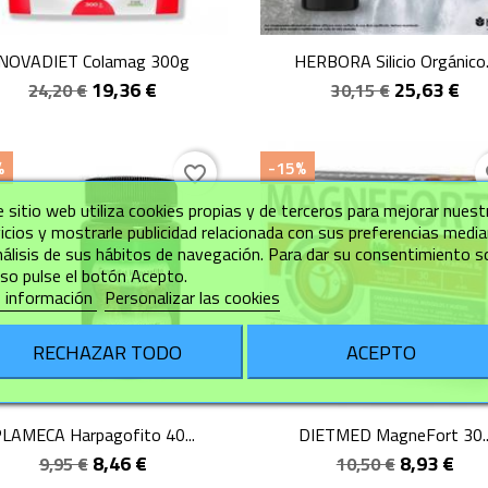
Vista rápida
Vista rápida


NOVADIET Colamag 300g
HERBORA Silicio Orgánico.
19,36 €
25,63 €
24,20 €
30,15 €
%
-15%
favorite_border
fa
 sitio web utiliza cookies propias y de terceros para mejorar nuest
icios y mostrarle publicidad relacionada con sus preferencias medi
nálisis de sus hábitos de navegación. Para dar su consentimiento s
so pulse el botón Acepto.
 información
Personalizar las cookies
RECHAZAR TODO
ACEPTO
Vista rápida
Vista rápida


LAMECA Harpagofito 40...
DIETMED MagneFort 30..
8,46 €
8,93 €
9,95 €
10,50 €