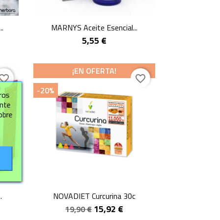
Vista rápida

..
MARNYS Aceite Esencial...
5,55 €
¡EN OFERTA!
vorite_border
favorite_border
-20%
ros
ante
obre
Vista rápida

.
NOVADIET Curcurina 30c
15,92 €
19,90 €