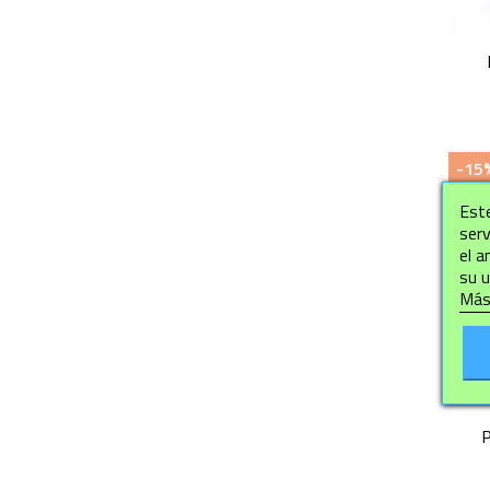
-15
Este
serv
el a
su u
Más
P