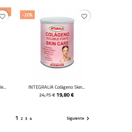
-20%
vorite_border
favorite_border
Vista rápida

...
INTEGRALIA Colágeno Skin...
19,80 €
24,75 €
1
Siguiente

2
3
4