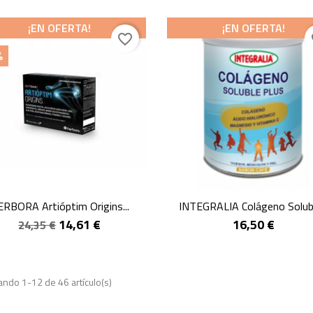
¡EN OFERTA!
¡EN OFERTA!
favorite_border
fa
%
Vista rápida
Vista rápida


RBORA Artióptim Origins...
INTEGRALIA Colágeno Soluble
14,61 €
16,50 €
24,35 €
ndo 1-12 de 46 artículo(s)