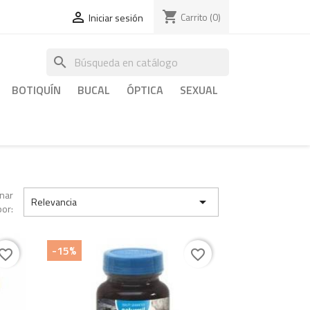
shopping_cart

Carrito
(0)
Iniciar sesión
search
BOTIQUÍN
BUCAL
ÓPTICA
SEXUAL
nar

Relevancia
por:
-15%
vorite_border
favorite_border