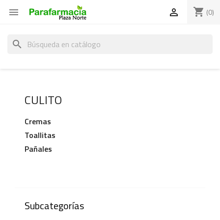
shopping_cart


(0)
search
CULITO
Cremas
Toallitas
Pañales
Subcategorías