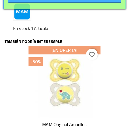
En stock
1 Artículo
TAMBIÉN PODRÍA INTERESARLE
¡EN OFERTA!
favorite_border
-50%
MAM Original Amarillo...