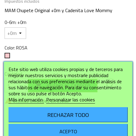
Impuestos incluidos
MAM Chupete Original +0m y Cadenita Love Mommy
0-6m: +0m
Color: ROSA
ROSA
Este sitio web utiliza cookies propias y de terceros para
Cantidad
mejorar nuestros servicios y mostrarle publicidad
relacionada con sus preferencias mediante el análisis de
favorite_border

AÑADIR AL CARRITO
sus hábitos de navegación. Para dar su consentimiento
sobre su uso pulse el botón Acepto.
Más información
Personalizar las cookies

Últimas unidades en stock
RECHAZAR TODO
Detalles del producto
ACEPTO